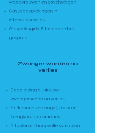
vroedvrouwen en psychologen
Casusbesprekingen in
intervisiesessies
Gespreksgids: 5 fasen van het
gesprek
MODULE 3 · Verdieping
Zwanger worden na
verlies
4 dagen · 13u–17u
Begeleiding bij nieuwe
zwangerschap na verlies
Herkennen van angst, rouw en
terugkerende emoties
Rituelen en hoopvolle symbolen