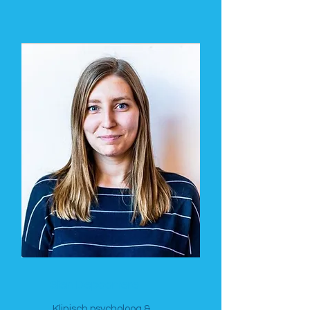
Sien Depoortere
Klinisch psycholoog &