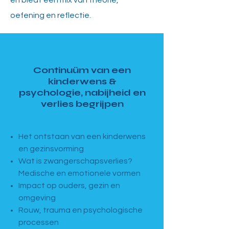
en biedt een mix van theorie,
oefening en reflectie.
MODULE 1 · Basismodule
Continuüm van een
kinderwens &
psychologie, nabijheid en
verlies begrijpen
4 dagen · 13u–17u
Het ontstaan van een kinderwens
en gezinsvorming
Wat is zwangerschapsverlies?
Medische en emotionele vormen
Impact op ouders, gezin en
omgeving
Rouw, trauma en psychologische
processen