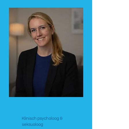
Isabel Maris
Klinisch psycholoog &
seksuoloog