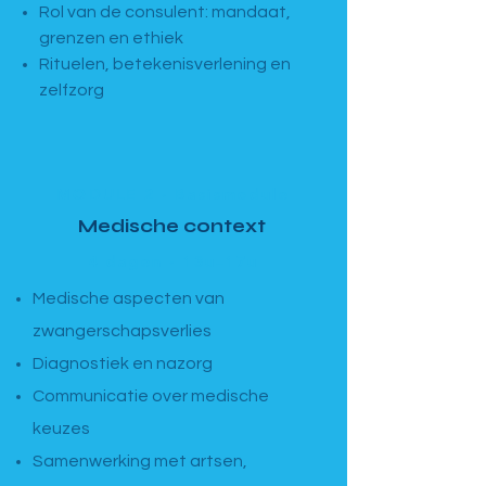
Rol van de consulent: mandaat,
grenzen en ethiek
Rituelen, betekenisverlening en
zelfzorg
MODULE 2 · Basismodule
Medische context
4 dagen · 13u–17u
Medische aspecten van
zwangerschapsverlies
Diagnostiek en nazorg
Communicatie over medische
keuzes
Samenwerking met artsen,