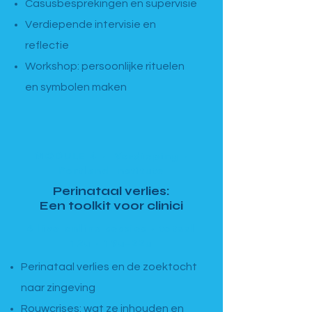
Casusbesprekingen en supervisie
Verdiepende intervisie en
reflectie
Workshop: persoonlijke rituelen
en symbolen maken
MODULE 4 · Verdieping ·
Portland Institute
Perinataal verlies:
Een toolkit voor clinici
4 live online sessies · totaal
12u · 19u–22u
Perinataal verlies en de zoektocht
naar zingeving
Rouwcrises: wat ze inhouden en