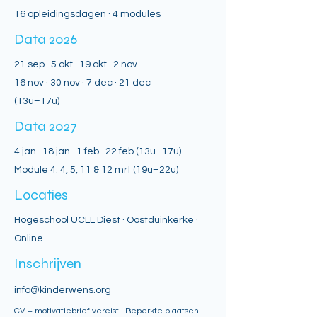
16 opleidingsdagen · 4 modules
Data 2026
21 sep · 5 okt · 19 okt · 2 nov ·
16 nov · 30 nov · 7 dec · 21 dec
(13u–17u)
Data 2027
4 jan · 18 jan · 1 feb · 22 feb (13u–17u)
Module 4: 4, 5, 11 & 12 mrt (19u–22u)
Locaties
Hogeschool UCLL Diest · Oostduinkerke ·
Online
Inschrijven
info@kinderwens.org
CV + motivatiebrief vereist · Beperkte plaatsen!