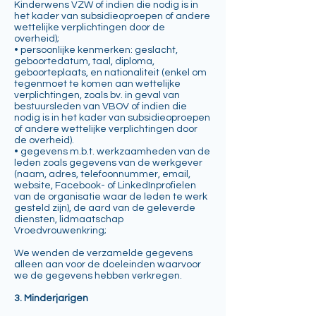
Kinderwens VZW of indien die nodig is in
het kader van subsidieoproepen of andere
wettelijke verplichtingen door de
overheid);
• persoonlijke kenmerken: geslacht,
geboortedatum, taal, diploma,
geboorteplaats, en nationaliteit (enkel om
tegenmoet te komen aan wettelijke
verplichtingen, zoals bv. in geval van
bestuursleden van VBOV of indien die
nodig is in het kader van subsidieoproepen
of andere wettelijke verplichtingen door
de overheid).
• gegevens m.b.t. werkzaamheden van de
leden zoals gegevens van de werkgever
(naam, adres, telefoonnummer, email,
website, Facebook- of LinkedInprofielen
van de organisatie waar de leden te werk
gesteld zijn), de aard van de geleverde
diensten, lidmaatschap
Vroedvrouwenkring;
We wenden de verzamelde gegevens
alleen aan voor de doeleinden waarvoor
we de gegevens hebben verkregen.
3. Minderjarigen