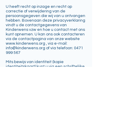
U heeft recht op inzage en recht op
correctie of verwijdering van de
persoonsgegeven die wij van u ontvangen
hebben. Bovenaan deze privacyverklaring
vindt u de contactgegevens van
Kinderwens vzw en hoe u contact met ons
kunt opnemen. U kan ons ook contacteren
via de contactpagina van onze website
www.kinderwens.org
, via e-mail:
info@kinderwens.org
of via telefoon:
0471
999 567
Mits bewijs van identiteit (kopie
identiteitskaart) kunt u via een schriftelijke,
gedateerde en ondertekende aanvraag
aan Kinderwens VZW ,
info@kinderwens.org
, gratis de
schriftelijke mededeling bekomen van uw
persoonsgegevens.
Indien nodig kunt u ook vragen de
gegevens te corrigeren die onjuist, niet
volledig of niet pertinent zouden zijn. We
raden u sterk aan om op de kopie van uw
identiteitskaart uw pasfoto onzichtbaar te
maken en erbij te vermelden dat het om
een kopie gaat. Tevens kunt u bezwaar