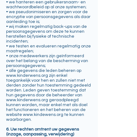
• we hanteren een gebruikersnaam- en
wachtwoordbeleid op al onze systemen;
• we pseudonimiseren en zorgen voor de
encryptie van persoonsgegevens als daar
aanleiding toe is;
• wij maken regelmatig back-ups van de
persoonsgegevens om deze te kunnen
herstellen bij fysieke of technische
incidenten;
• we testen en evalueren regelmatig onze
maatregelen;
• onze medewerkers zijn geïnformeerd
over het belang van de bescherming van
persoonsgegevens;
• alle gegevens die leden beheren op
www.kinderwens.org
zijn enkel
toegankelijk voor hen en zullen niet met
derden zonder hun toestemming gedeeld
worden. Leden geven toestemming dat
hun gegevens door de beheerder van
www.kinderwens.org
geraadpleegd
kunnen worden, maar enkel met als doel
het functioneren en het beheren van de
website
www.kindewens.org
te kunnen
waarborgen.
6. Uw rechten omtrent uw gegevens
(inzage, aanpassing, verwijdering)