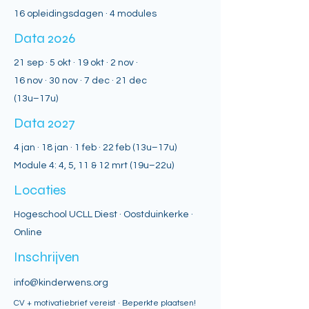
16 opleidingsdagen · 4 modules
Data 2026
21 sep · 5 okt · 19 okt · 2 nov ·
16 nov · 30 nov · 7 dec · 21 dec
(13u–17u)
Data 2027
4 jan · 18 jan · 1 feb · 22 feb (13u–17u)
Module 4: 4, 5, 11 & 12 mrt (19u–22u)
Locaties
Hogeschool UCLL Diest · Oostduinkerke ·
Online
Inschrijven
info@kinderwens.org
CV + motivatiebrief vereist · Beperkte plaatsen!