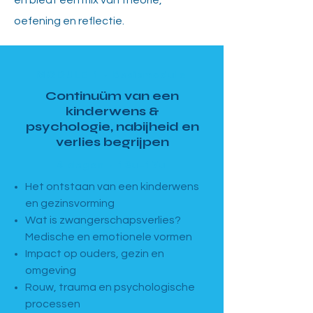
en biedt een mix van theorie,
oefening en reflectie.
MODULE 1 · Basismodule
Continuüm van een
kinderwens &
psychologie, nabijheid en
verlies begrijpen
4 dagen · 13u–17u
Het ontstaan van een kinderwens
en gezinsvorming
Wat is zwangerschapsverlies?
Medische en emotionele vormen
Impact op ouders, gezin en
omgeving
Rouw, trauma en psychologische
processen