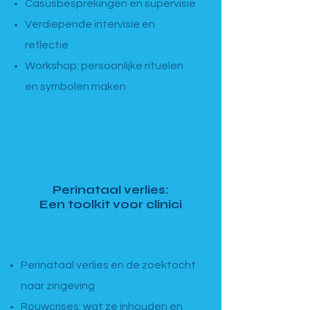
Casusbesprekingen en supervisie
Verdiepende intervisie en
reflectie
Workshop: persoonlijke rituelen
en symbolen maken
MODULE 4 · Verdieping ·
Portland Institute
Perinataal verlies:
Een toolkit voor clinici
4 live online sessies · totaal
12u · 19u–22u
Perinataal verlies en de zoektocht
naar zingeving
Rouwcrises: wat ze inhouden en