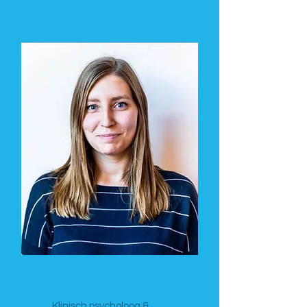
Sien Depoortere
Klinisch psycholoog &