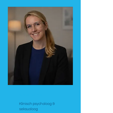
Isabel Maris
Klinisch psycholoog &
seksuoloog