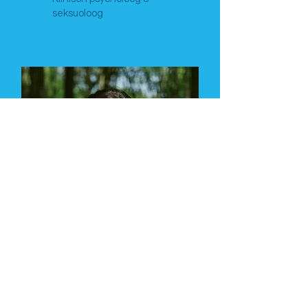
seksuoloog
Astrid Coppens