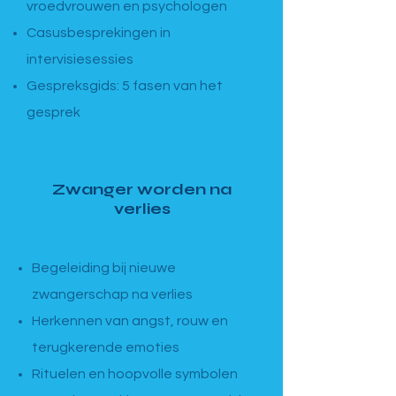
vroedvrouwen en psychologen
Casusbesprekingen in
intervisiesessies
Gespreksgids: 5 fasen van het
gesprek
MODULE 3 · Verdieping
Zwanger worden na
verlies
4 dagen · 13u–17u
Begeleiding bij nieuwe
zwangerschap na verlies
Herkennen van angst, rouw en
terugkerende emoties
Rituelen en hoopvolle symbolen