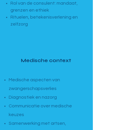
Rol van de consulent: mandaat,
grenzen en ethiek
Rituelen, betekenisverlening en
zelfzorg
MODULE 2 · Basismodule
Medische context
4 dagen · 13u–17u
Medische aspecten van
zwangerschapsverlies
Diagnostiek en nazorg
Communicatie over medische
keuzes
Samenwerking met artsen,