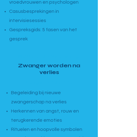
vroedvrouwen en psychologen
Casusbesprekingen in
intervisiesessies
Gespreksgids: 5 fasen van het
gesprek
MODULE 3 · Verdieping
Zwanger worden na
verlies
4 dagen · 13u–17u
Begeleiding bij nieuwe
zwangerschap na verlies
Herkennen van angst, rouw en
terugkerende emoties
Rituelen en hoopvolle symbolen