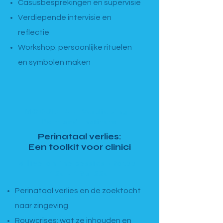
Casusbesprekingen en supervisie
Verdiepende intervisie en
reflectie
Workshop: persoonlijke rituelen
en symbolen maken
MODULE 4 · Verdieping ·
Portland Institute
Perinataal verlies:
Een toolkit voor clinici
4 live online sessies · totaal
12u · 19u–22u
Perinataal verlies en de zoektocht
naar zingeving
Rouwcrises: wat ze inhouden en