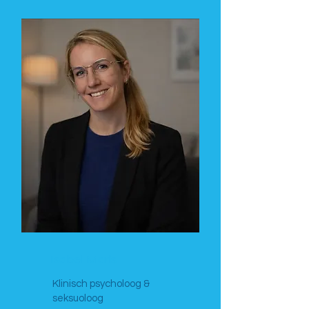
Isabel Maris
Klinisch psycholoog &
seksuoloog