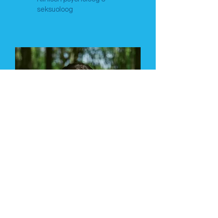
seksuoloog
Astrid Coppens