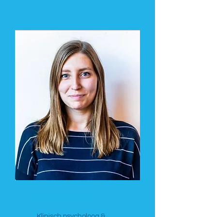
Sien Depoortere
Klinisch psycholoog &