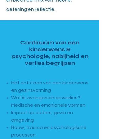
en biedt een mix van theorie,
oefening en reflectie.
MODULE 1 · Basismodule
Continuüm van een
kinderwens &
psychologie, nabijheid en
verlies begrijpen
4 dagen · 13u–17u
Het ontstaan van een kinderwens
en gezinsvorming
Wat is zwangerschapsverlies?
Medische en emotionele vormen
Impact op ouders, gezin en
omgeving
Rouw, trauma en psychologische
processen