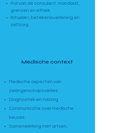
Rol van de consulent: mandaat,
grenzen en ethiek
Rituelen, betekenisverlening en
zelfzorg
MODULE 2 · Basismodule
Medische context
4 dagen · 13u–17u
Medische aspecten van
zwangerschapsverlies
Diagnostiek en nazorg
Communicatie over medische
keuzes
Samenwerking met artsen,