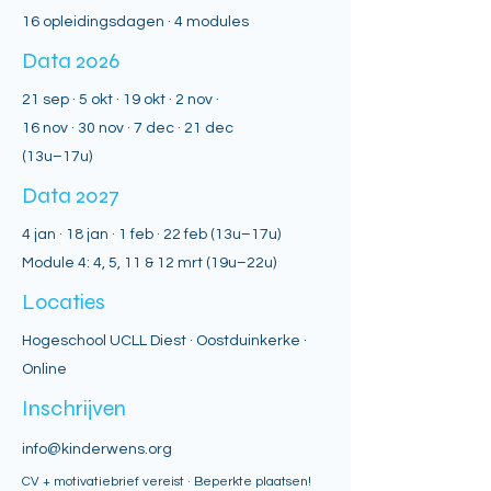
16 opleidingsdagen · 4 modules
Data 2026
21 sep · 5 okt · 19 okt · 2 nov ·
16 nov · 30 nov · 7 dec · 21 dec
(13u–17u)
Data 2027
4 jan · 18 jan · 1 feb · 22 feb (13u–17u)
Module 4: 4, 5, 11 & 12 mrt (19u–22u)
Locaties
Hogeschool UCLL Diest · Oostduinkerke ·
Online
Inschrijven
info@kinderwens.org
CV + motivatiebrief vereist · Beperkte plaatsen!