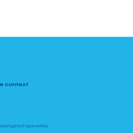
 Basismodule
e context
 · 13u–17u
zwangerschapsverlies