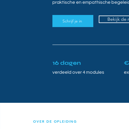
praktische en empathische begelei
Bekijk de
Schrijf je in
16 dagen
€
verdeeld over 4 modules
ex
OVER DE OPLEIDING