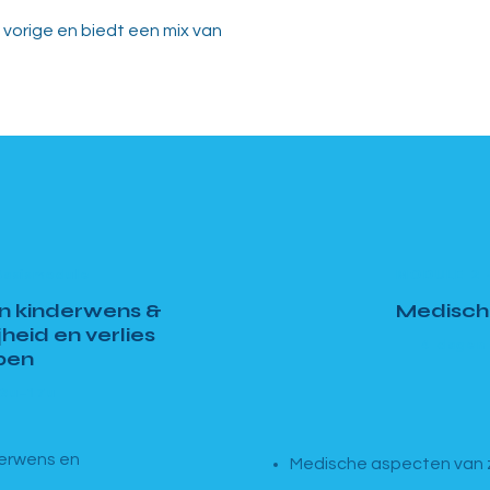
vorige en biedt een mix van
asismodule
MODULE 2 ·
n kinderwens &
Medisch
heid en verlies
4 dagen
pen
13u–17u
derwens en
Medische aspecten van 