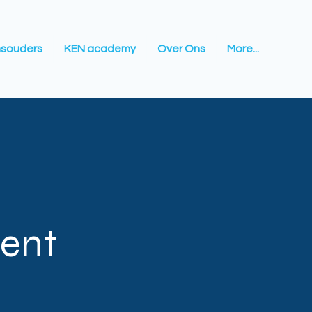
souders
KEN academy
Over Ons
More...
ent