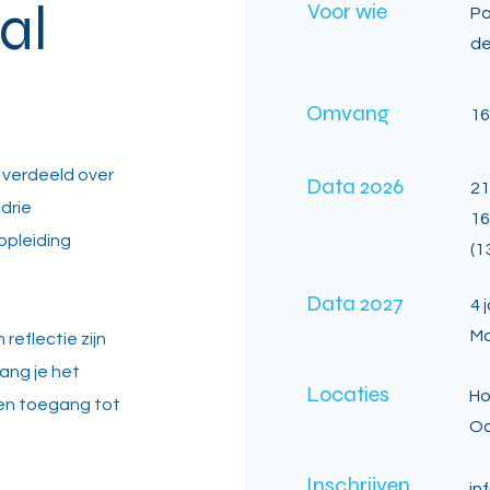
al
Voor wie
Pa
de
Omvang
16
 verdeeld over
Data 2026
21
drie
16
opleiding
(1
Data 2027
4 
Mo
reflectie zijn
ang je het
Locaties
Ho
en toegang tot
Oo
Inschrijven
in