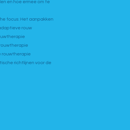
den en hoe ermee om te
sche focus: Het aanpakken
adaptieve rouw
ouwtherapie
rouwtherapie
e rouwtherapie
ische richtlijnen voor de