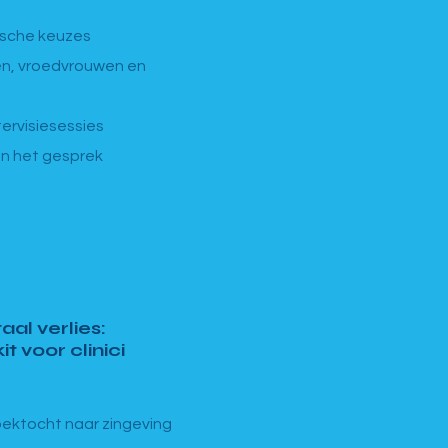
sche keuzes
n, vroedvrouwen en
ervisiesessies
an het gesprek
ing · Portland Institute
aal verlies:
it voor clinici
 · totaal 12u · 19u–22u
zoektocht naar zingeving