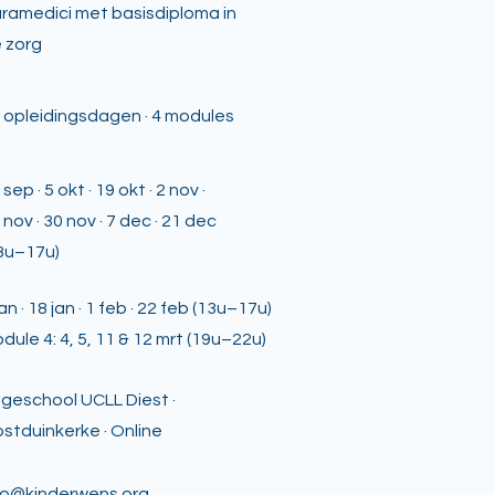
ramedici met basisdiploma in
 zorg
 opleidingsdagen · 4 modules
 sep · 5 okt · 19 okt · 2 nov ·
 nov · 30 nov · 7 dec · 21 dec
3u–17u)
jan · 18 jan · 1 feb · 22 feb (13u–17u)
dule 4: 4, 5, 11 & 12 mrt (19u–22u)
geschool UCLL Diest ·
stduinkerke · Online
fo@kinderwens.org