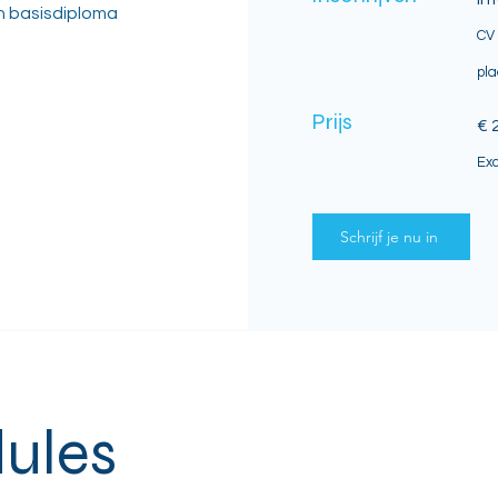
en basisdiploma
CV 
pla
Prijs
€ 
Exc
Schrijf je nu in
ules