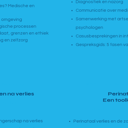
Diagnostiek en nazorg
ies? Medische en
Communicatie over medi
Samenwerking met artse
n omgeving
gische processen
psychologen
daat, grenzen en ethiek
Casusbesprekingen in int
ng en zelfzorg
Gespreksgids: 5 fasen v
 Verdieping
MODULE 4 · Verdiep
 na verlies
Perinat
Een toolk
 13u–17u
4 live online sessies
ngerschap na verlies
Perinataal verlies en de 