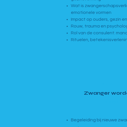
Wat is zwangerschapsverl
emotionele vormen
Impact op ouders, gezin e
Rouw, trauma en psycholo
Rol van de consulent: man
Rituelen, betekenisverleni
MODULE 3 ·
Zwanger worden
4 dagen ·
Begeleiding bij nieuwe zwa