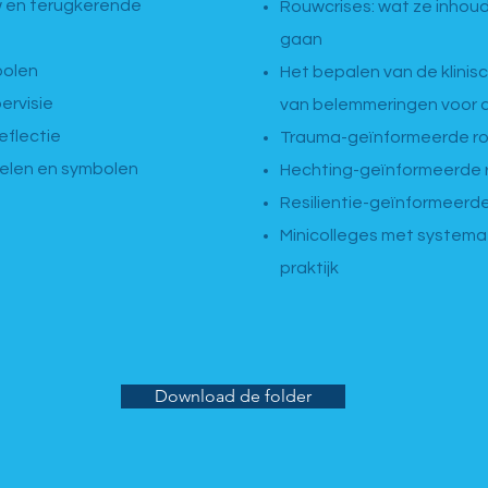
w en terugkerende
Rouwcrises: wat ze inhou
gaan
bolen
Het bepalen van de klini
ervisie
van belemmeringen voor 
eflectie
Trauma-geïnformeerde r
uelen en symbolen
Hechting-geïnformeerde 
Resilientie-geïnformeerd
Minicolleges met systemat
praktijk
Download de folder