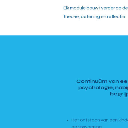
Elk module bouwt verder op de 
theorie, oefening en reflectie.
MODULE 1 · B
Continuüm van ee
psychologie, nabij
begrij
4 dagen · 
Het ontstaan van een kin
gezinsvorming