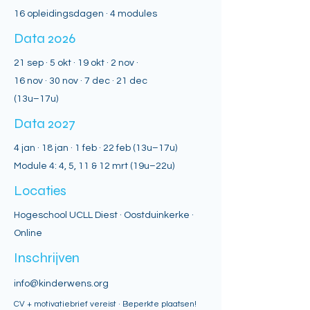
16 opleidingsdagen · 4 modules
Data 2026
21 sep · 5 okt · 19 okt · 2 nov ·
16 nov · 30 nov · 7 dec · 21 dec
(13u–17u)
Data 2027
4 jan · 18 jan · 1 feb · 22 feb (13u–17u)
Module 4: 4, 5, 11 & 12 mrt (19u–22u)
Locaties
Hogeschool UCLL Diest · Oostduinkerke ·
Online
Inschrijven
info@kinderwens.org
CV + motivatiebrief vereist · Beperkte plaatsen!