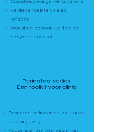
Casusbesprekingen en supervisie
Verdiepende intervisie en
reflectie
Workshop: persoonlijke rituelen
en symbolen maken
MODULE 4 · Verdieping ·
Portland Institute
Perinataal verlies:
Een toolkit voor clinici
4 live online sessies · totaal
12u · 19u–22u
Perinataal verlies en de zoektocht
naar zingeving
Rouwcrises: wat ze inhouden en