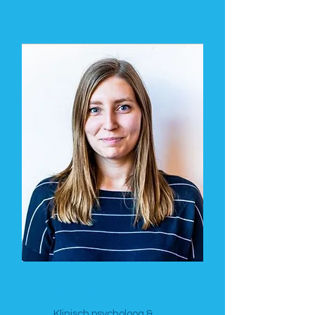
Sien Depoortere
Klinisch psycholoog &