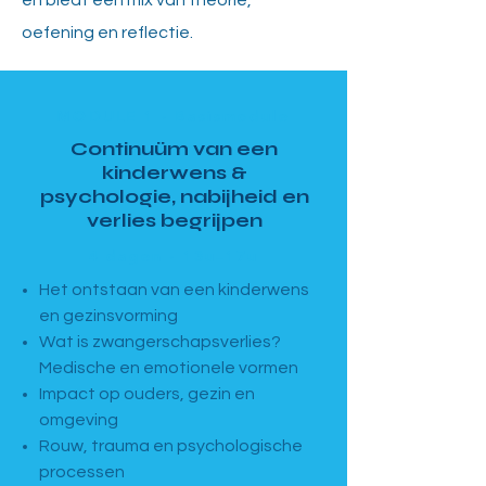
en biedt een mix van theorie,
oefening en reflectie.
MODULE 1 · Basismodule
Continuüm van een
kinderwens &
psychologie, nabijheid en
verlies begrijpen
4 dagen · 13u–17u
Het ontstaan van een kinderwens
en gezinsvorming
Wat is zwangerschapsverlies?
Medische en emotionele vormen
Impact op ouders, gezin en
omgeving
Rouw, trauma en psychologische
processen