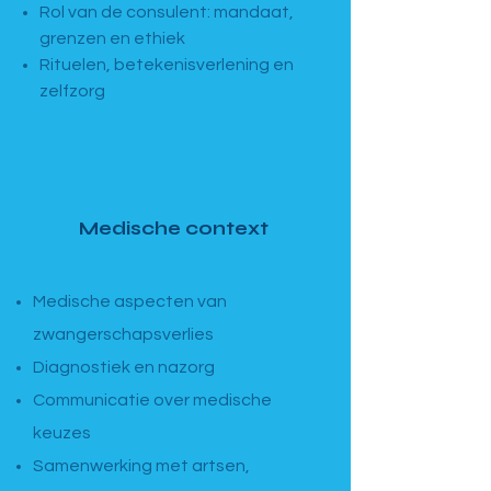
Rol van de consulent: mandaat,
grenzen en ethiek
Rituelen, betekenisverlening en
zelfzorg
MODULE 2 · Basismodule
Medische context
4 dagen · 13u–17u
Medische aspecten van
zwangerschapsverlies
Diagnostiek en nazorg
Communicatie over medische
keuzes
Samenwerking met artsen,