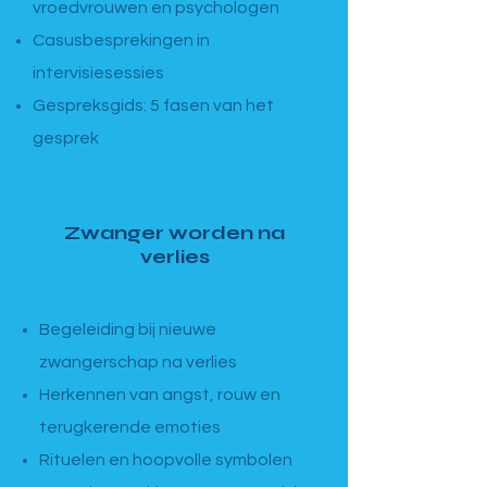
vroedvrouwen en psychologen
Casusbesprekingen in
intervisiesessies
Gespreksgids: 5 fasen van het
gesprek
MODULE 3 · Verdieping
Zwanger worden na
verlies
4 dagen · 13u–17u
Begeleiding bij nieuwe
zwangerschap na verlies
Herkennen van angst, rouw en
terugkerende emoties
Rituelen en hoopvolle symbolen