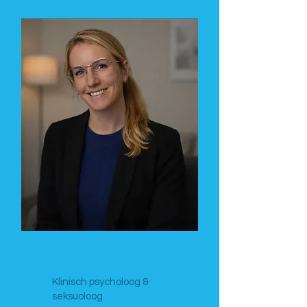
Isabel Maris
Klinisch psycholoog &
seksuoloog