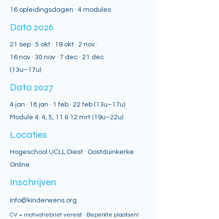
16 opleidingsdagen · 4 modules
Data 2026
21 sep · 5 okt · 19 okt · 2 nov ·
16 nov · 30 nov · 7 dec · 21 dec
(13u–17u)
Data 2027
4 jan · 18 jan · 1 feb · 22 feb (13u–17u)
Module 4: 4, 5, 11 & 12 mrt (19u–22u)
Locaties
Hogeschool UCLL Diest · Oostduinkerke ·
Online
Inschrijven
info@kinderwens.org
CV + motivatiebrief vereist · Beperkte plaatsen!