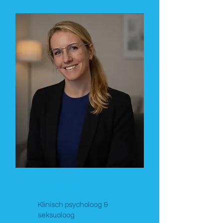
Isabel Maris
Klinisch psycholoog &
seksuoloog