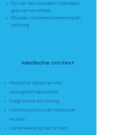
Rol van de consulent: mandaat,
grenzen en ethiek
Rituelen, betekenisverlening en
zelfzorg
MODULE 2 · Basismodule
Medische context
4 dagen · 13u–17u
Medische aspecten van
zwangerschapsverlies
Diagnostiek en nazorg
Communicatie over medische
keuzes
Samenwerking met artsen,