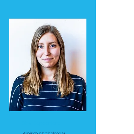
Sien Depoortere
Klinisch psycholoog &