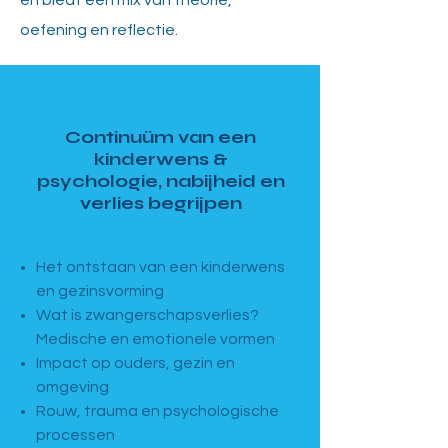
en biedt een mix van theorie,
oefening en reflectie.
MODULE 1 · Basismodule
Continuüm van een
kinderwens &
psychologie, nabijheid en
verlies begrijpen
4 dagen · 13u–17u
Het ontstaan van een kinderwens
en gezinsvorming
Wat is zwangerschapsverlies?
Medische en emotionele vormen
Impact op ouders, gezin en
omgeving
Rouw, trauma en psychologische
processen