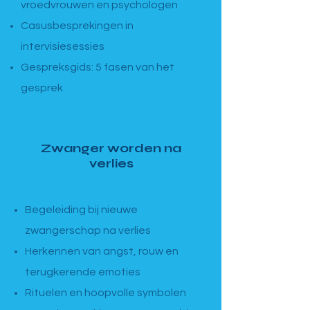
vroedvrouwen en psychologen
Casusbesprekingen in
intervisiesessies
Gespreksgids: 5 fasen van het
gesprek
MODULE 3 · Verdieping
Zwanger worden na
verlies
4 dagen · 13u–17u
Begeleiding bij nieuwe
zwangerschap na verlies
Herkennen van angst, rouw en
terugkerende emoties
Rituelen en hoopvolle symbolen