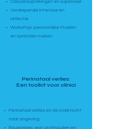
Casusbesprekingen en supervisie
Verdiepende intervisie en
reflectie
Workshop: persoonlijke rituelen
en symbolen maken
MODULE 4 · Verdieping ·
Portland Institute
Perinataal verlies:
Een toolkit voor clinici
4 live online sessies · totaal
12u · 19u–22u
Perinataal verlies en de zoektocht
naar zingeving
Rouwcrises: wat ze inhouden en